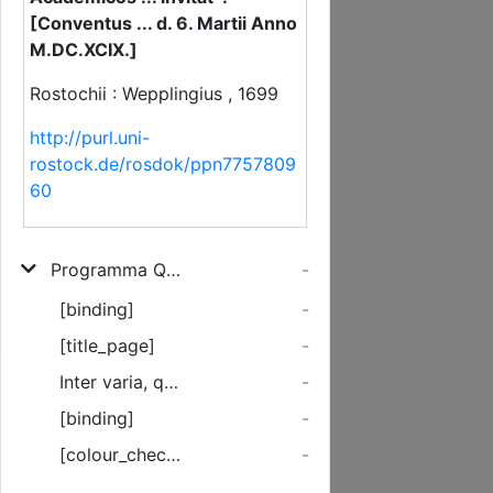
[Conventus ... d. 6. Martii Anno
M.DC.XCIX.]
Rostochii : Wepplingius , 1699
http://purl.uni-
rostock.de/rosdok/ppn7757809
60
Programma Quo Rector Universitatis Rostochiensis Matthias Stein/ I. U. D. & Codicis Profess. Publ. Ad Deducendum Frequentibus Exequiis Funus Viri Iuvenis ... Dn. Joh. Christiani Sandritters/ Lipsiensis SS. Theologiae Et Philosophiae Studiosi Omnes Omnium Ordinum Cives Academicos ... invitat
-
[binding]
-
[title_page]
-
Inter varia, quae a priscis Philosophiae ...
-
[binding]
-
[colour_checker]
-