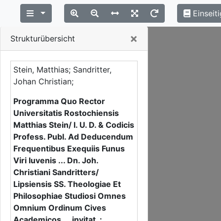
Einseiti
Close
×
Strukturübersicht
Stein, Matthias; Sandritter,
Johan Christian;
Programma Quo Rector
Universitatis Rostochiensis
Matthias Stein/ I. U. D. & Codicis
Profess. Publ. Ad Deducendum
Frequentibus Exequiis Funus
Viri Iuvenis ... Dn. Joh.
Christiani Sandritters/
Lipsiensis SS. Theologiae Et
Philosophiae Studiosi Omnes
Omnium Ordinum Cives
Academicos ... invitat :