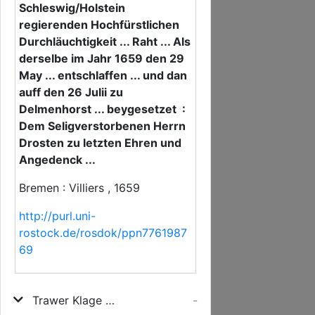
Schleswig/Holstein
regierenden Hochfürstlichen
Durchläuchtigkeit ... Raht ... Als
derselbe im Jahr 1659 den 29
May ... entschlaffen ... und dan
auff den 26 Julii zu
Delmenhorst ... beygesetzet :
Dem Seligverstorbenen Herrn
Drosten zu letzten Ehren und
Angedenck ...
Bremen : Villiers , 1659
http://purl.uni-
rostock.de/rosdok/ppn7761987
69
Trawer Klage Und Grabe-Lied über das unverhoffte/hochbetrübte und klägliche/jdoch seelige Ableiben aus diesem Leben Des ... H. Hieronymi Georgii von der Osten/ Dero zu Dännemarck/ Norwegen Königlichen Majestät. zu Schleswig/Holstein regierenden Hochfürstlichen Durchläuchtigkeit ... Raht ... Als derselbe im Jahr 1659 den 29 May ... entschlaffen ... und dan auff den 26 Julii zu Delmenhorst ... beygesetzet
-