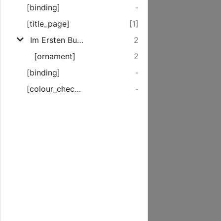
[binding]
-
[title_page]
[1]
Im Ersten Buch Moses am XLVII. ...
2
[ornament]
2
[binding]
-
[colour_checker]
-