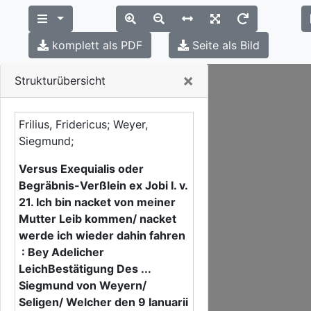
komplett als PDF
Seite als Bild
Close
×
Strukturübersicht
Frilius, Fridericus; Weyer,
Siegmund;
Versus Exequialis oder
Begräbnis-Verßlein ex Jobi I. v.
21. Ich bin nacket von meiner
Mutter Leib kommen/ nacket
werde ich wieder dahin fahren
: Bey Adelicher
LeichBestätigung Des ...
Siegmund von Weyern/
Seligen/ Welcher den 9 Ianuarii