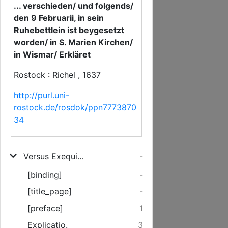
... verschieden/ und folgends/
den 9 Februarii, in sein
Ruhebettlein ist beygesetzt
worden/ in S. Marien Kirchen/
in Wismar/ Erkläret
Rostock : Richel , 1637
http://purl.uni-
rostock.de/rosdok/ppn7773870
34
Versus Exequialis oder Begräbnis-Verßlein ex Jobi I. v. 21. Ich bin nacket von meiner Mutter Leib kommen/ nacket werde ich wieder dahin fahren
-
[binding]
-
[title_page]
-
[preface]
1
Explicatio.
3