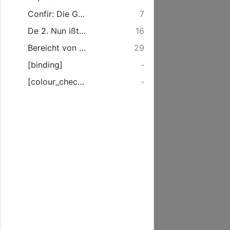
Confir: Die Gott nichts thut, ohne ...
7
De 2. Nun ißt an dem, daß die Lehren sollten eingeführt ...
16
Bereicht von Adlelicher Geburt, Christlöblichem Verhalten ...
29
[binding]
-
[colour_checker]
-