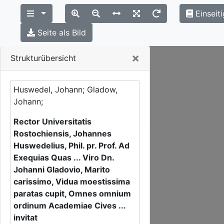
Einseit
Seite als Bild
Close
×
Strukturübersicht
Huswedel, Johann; Gladow,
Johann;
Rector Universitatis
Rostochiensis, Johannes
Huswedelius, Phil. pr. Prof. Ad
Exequias Quas ... Viro Dn.
Johanni Gladovio, Marito
carissimo, Vidua moestissima
paratas cupit, Omnes omnium
ordinum Academiae Cives ...
invitat