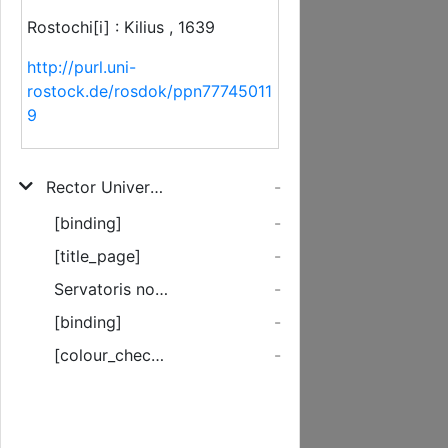
Rostochi[i] : Kilius , 1639
http://purl.uni-
rostock.de/rosdok/ppn77745011
9
Rector Universitatis Rostochiensis, Johannes Huswedelius, Phil. pr. Prof. Ad Exequias Quas ... Viro Dn. Johanni Gladovio, Marito carissimo, Vidua moestissima paratas cupit, Omnes omnium ordinum Academiae Cives ... invitat
-
[binding]
-
[title_page]
-
Servatoris nostri vox est & voluntas ...
-
[binding]
-
[colour_checker]
-