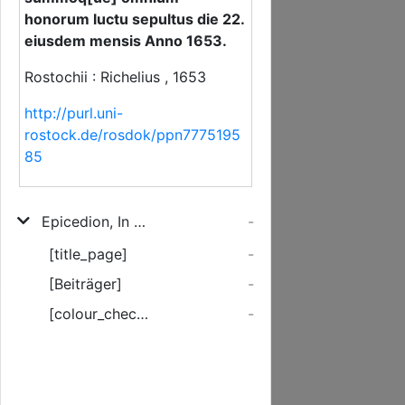
honorum luctu sepultus die 22.
eiusdem mensis Anno 1653.
Rostochii : Richelius , 1653
http://purl.uni-
rostock.de/rosdok/ppn7775195
85
Epicedion, In placidum & beatum obitum, Viri ... Dn. Michaelis Hagemeisteri, I.U.D. Advocati, & Practici celeberrimi, Qui die 17. Septembr. circa horam noctis decimam, in vera fide, interq[ue] preces ad Deum ardenter fusas, sine motu & metu exspiravit, Funere honorifico deductus, summoq[ue] omnium honorum luctu sepultus die 22. eiusdem mensis Anno 1653.
-
[title_page]
-
[Beiträger]
-
[colour_checker]
-