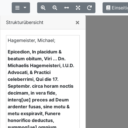
Einseiti
Close
×
Strukturübersicht
Hagemeister, Michael;
Epicedion, In placidum &
beatum obitum, Viri ... Dn.
Michaelis Hagemeisteri, I.U.D.
Advocati, & Practici
celeberrimi, Qui die 17.
Septembr. circa horam noctis
decimam, in vera fide,
interq[ue] preces ad Deum
ardenter fusas, sine motu &
metu exspiravit, Funere
honorifico deductus,
summoq[ue] omnium