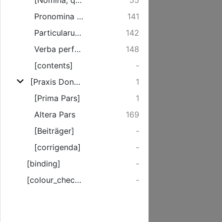
[Nomina, quae puncta suae mutant]
55
Pronomina separata
141
Particularum Catalogus secundum seriem Alphabeti
142
Verba perfecta
148
[contents]
-
[Praxis Donati Hebraici]
1
[Prima Pars]
1
Altera Pars
169
[Beiträger]
-
[corrigenda]
-
[binding]
-
[colour_checker]
-