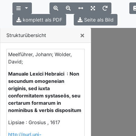
komplett als PDF
Seite als Bild
Close
×
Strukturübersicht
Meelführer, Johann; Wolder,
David;
Manuale Lexici Hebraici : Non
secundum omogeneian
originis, sed iuxta
conformitatem systaseōs, seu
certarum formarum in
nominibus & verbis dispositum
Lipsiae : Grosius , 1617
http://purl.uni-