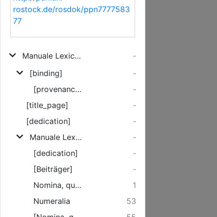
rostock.de/rosdok/ppn7777583
77
Manuale Lexici Hebraici
-
[binding]
-
[provenance]
-
[title_page]
-
[dedication]
-
Manuale Lexici Hebraici ...
-
[dedication]
-
[Beiträger]
-
Nomina, quae (can. 46. 75.) in substantibus punctis nihil mutant ...
1
Numeralia
53