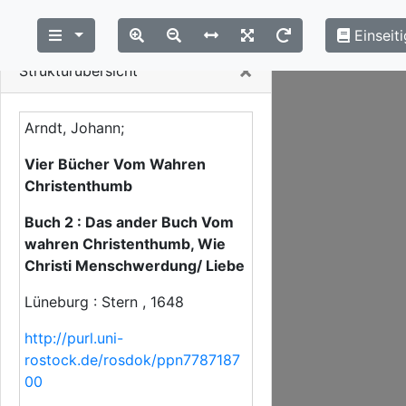
Einseiti
Close
×
Strukturübersicht
Arndt, Johann;
Vier Bücher Vom Wahren
Christenthumb
Buch 2 : Das ander Buch Vom
wahren Christenthumb, Wie
Christi Menschwerdung/ Liebe
Lüneburg : Stern , 1648
http://purl.uni-
rostock.de/rosdok/ppn7787187
00