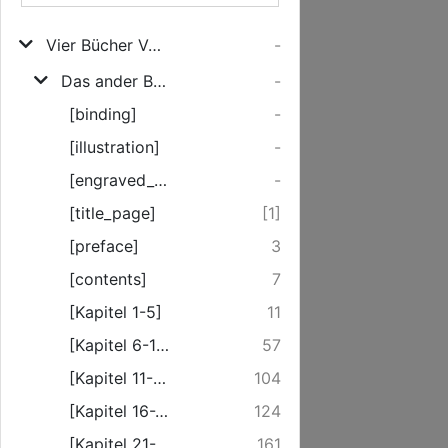
Vier Bücher Vom Wahren Christenthumb
-
Das ander Buch Vom wahren Christenthumb, Wie Christi Menschwerdung/ Liebe
-
[binding]
-
[illustration]
-
[engraved_titlepage]
-
[title_page]
[1]
[preface]
3
[contents]
7
[Kapitel 1-5]
11
[Kapitel 6-10]
57
[Kapitel 11-15]
104
[Kapitel 16-20]
124
[Kapitel 21-25]
161