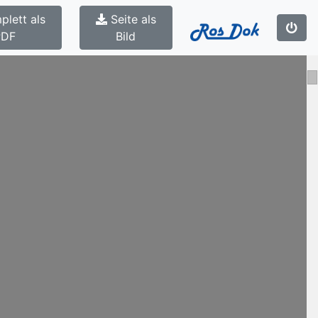
plett als
Seite als
PDF
Bild