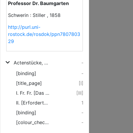
Professor Dr. Baumgarten
Schwerin : Stiller , 1858
http://purl.uni-
rostock.de/rosdok/ppn7807803
29
Actenstücke, die Amtsentlassung des Professor der Theologie Dr. Baumgarten in Rostock betreffend
-
[binding]
-
[title_page]
[I]
I. Fr. Fr. [Das Entlassungsdecret.]
[III]
II. [Erfordertes Erachten des ... Consistoriums ...]
1
[binding]
-
[colour_checker]
-