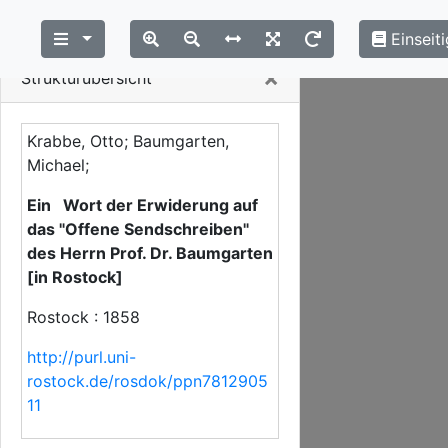
Einseiti
Close
×
Strukturübersicht
Krabbe, Otto; Baumgarten,
Michael;
Ein Wort der Erwiderung auf
das "Offene Sendschreiben"
des Herrn Prof. Dr. Baumgarten
[in Rostock]
Rostock : 1858
http://purl.uni-
rostock.de/rosdok/ppn7812905
11