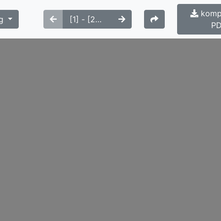
kompl
g
P