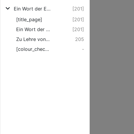
Ein Wort der Erwiderung auf das &quot;Offene Sendschreiben&quot; des Herrn Prof. Dr. Baumgarten [in Rostock]
[201]
[title_page]
[201]
Ein Wort der Erwiderung auf das "Offene Sendschreiben" des Herrn Prof. Dr. Baumgarten.
[201]
Zu Lehre von den letzten Dingen. (Fortsetzung.)
205
[colour_checker]
-