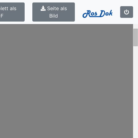
ett als
Seite als
DF
Bild