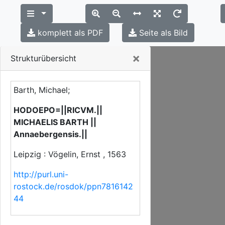
komplett als PDF
Seite als Bild
Close
×
Strukturübersicht
Barth, Michael;
HODOEPO=||RICVM.||
MICHAELIS BARTH ||
Annaebergensis.||
Leipzig : Vögelin, Ernst , 1563
http://purl.uni-
rostock.de/rosdok/ppn7816142
44