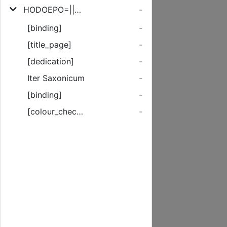
HODOEPO=||RICVM.|| MICHAELIS BARTH || Annaebergensis.||
-
[binding]
-
[title_page]
-
[dedication]
-
Iter Saxonicum
-
[binding]
-
[colour_checker]
-