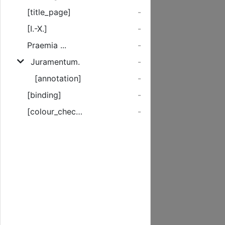
[title_page]
-
[I.-X.]
-
Praemia ...
-
Juramentum.
-
[annotation]
-
[binding]
-
[colour_checker]
-