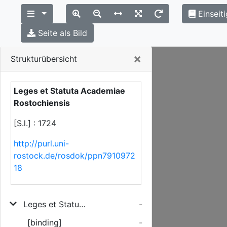
Einseit
Seite als Bild
Close
×
Strukturübersicht
Leges et Statuta Academiae
Rostochiensis
[S.l.] : 1724
http://purl.uni-
rostock.de/rosdok/ppn7910972
18
Leges et Statuta Academiae Rostochiensis
-
[binding]
-