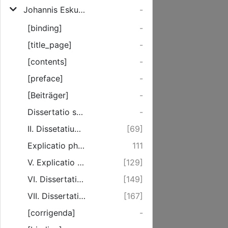
Johannis Eskuche, Ministri Evangelii, Miscellanea Sacra, maximam partem Prophetica
-
[binding]
-
[title_page]
-
[contents]
-
[preface]
-
[Beiträger]
-
Dissertatio super. Daniel. II. 44-45.
-
II. Dissetatiumcula super. Apoc. VII. 9-17. [unvollst.]
[69]
Explicatio phialae septimae Apoc. XVI. 17-21. per modum Orationis sacrae
111
V. Explicatio Jes. II. vers 3. per modum Orationis Sacrae
[129]
VI. Dissertatio De Religionis Christianae Defensione & Propagatione
[149]
VII. Dissertatio De Doctrina Christi & Apostolorum
[167]
[corrigenda]
-