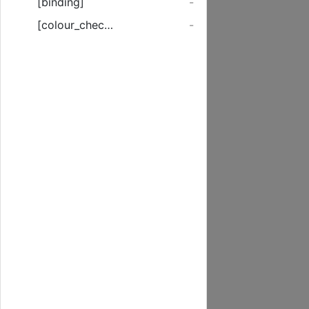
[binding]
-
[colour_checker]
-