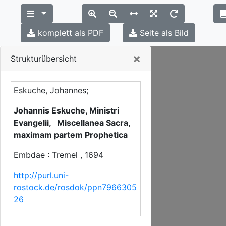
komplett als PDF
Seite als Bild
Close
×
Strukturübersicht
Eskuche, Johannes;
Johannis Eskuche, Ministri
Evangelii, Miscellanea Sacra,
maximam partem Prophetica
Embdae : Tremel , 1694
http://purl.uni-
rostock.de/rosdok/ppn7966305
26