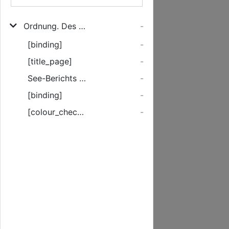
Ordnung. Des Summarischen See-Gerichts Processes Eines Ehrbaren Rahts der Käyserlichen Freyen und des Heil. Reichs Stadt Lübeck/ Anno M. DC. LV.
-
[binding]
-
[title_page]
-
See-Berichts Ordnung.
-
[binding]
-
[colour_checker]
-