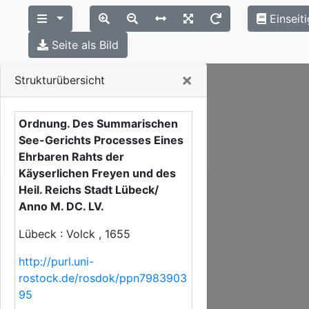
Einseit
Seite als Bild
Close
×
Strukturübersicht
Ordnung. Des Summarischen
See-Gerichts Processes Eines
Ehrbaren Rahts der
Käyserlichen Freyen und des
Heil. Reichs Stadt Lübeck/
Anno M. DC. LV.
Lübeck : Volck , 1655
http://purl.uni-
rostock.de/rosdok/ppn7983903
95