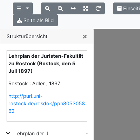
Einseit
Seite als Bild
Close
×
Strukturübersicht
Lehrplan der Juristen-Fakultät
zu Rostock (Rostock, den 5.
Juli 1897)
Rostock : Adler , 1897
http://purl.uni-
rostock.de/rosdok/ppn8053058
82
Lehrplan der Juristen-Fakultät zu Rostock (Rostock, den 5. Juli 1897)
-