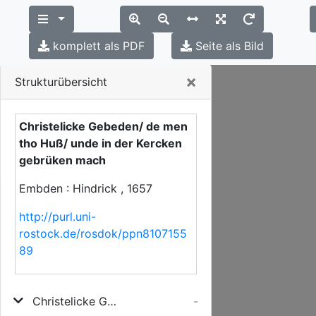
komplett als PDF
Seite als Bild
Close
×
Strukturübersicht
Christelicke Gebeden/ de men
tho Huß/ unde in der Kercken
gebrüken mach
Embden : Hindrick , 1657
http://purl.uni-
rostock.de/rosdok/ppn8107155
89
Christelicke Gebeden/ de men tho Huß/ unde in der Kercken gebrüken mach
-