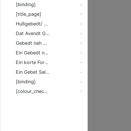
[binding]
-
[title_page]
-
Hußgebedt/ Vor de Christelicke Hueßvedere vnd ehr Gesinde. Dat Morgen Gebedt.
-
Dat Avendt Gebedt.
-
Gebedt nah dem Ethen.
-
Ein Gebedt nah der Predige / ...
-
Ein korte Forme des Gebedes Nah der Predige.
-
Ein Gebet Salamonis.
-
[binding]
-
[colour_checker]
-