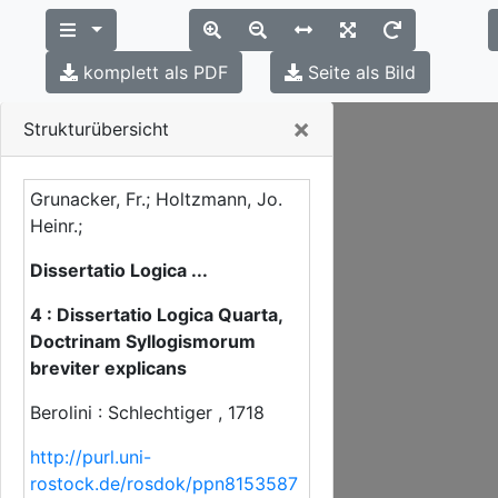
komplett als PDF
Seite als Bild
Close
×
Strukturübersicht
Grunacker, Fr.; Holtzmann, Jo.
Heinr.;
Dissertatio Logica ...
4 : Dissertatio Logica Quarta,
Doctrinam Syllogismorum
breviter explicans
Berolini : Schlechtiger , 1718
http://purl.uni-
rostock.de/rosdok/ppn8153587