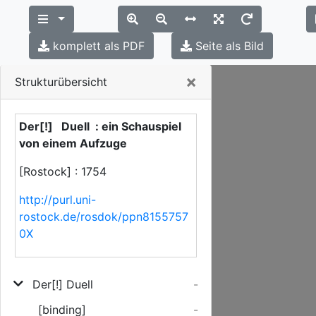
komplett als PDF
Seite als Bild
Close
×
Strukturübersicht
Der[!] Duell : ein Schauspiel
von einem Aufzuge
[Rostock] : 1754
http://purl.uni-
rostock.de/rosdok/ppn8155757
0X
Der[!] Duell
-
[binding]
-