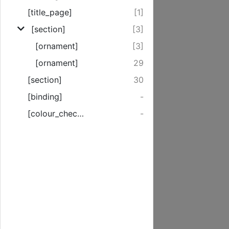
[title_page]
[1]
[section]
[3]
[ornament]
[3]
[ornament]
29
[section]
30
[binding]
-
[colour_checker]
-