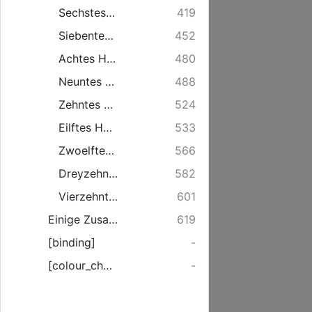
Sechstes Hauptstueck. Von der periodischen Engbruestigkeit Asthma.
419
Siebentes Hauptstueck. Von dem Keichhusten (Pertussis, Chincough oder Hooping Cough).
452
Achtes Hauptstueck. Von dem mit dem Erbrechen einer waesserichten Feuchtigkeit verknuepften Magenkrampf oder Sodbrennen: (Pyrosis, oder was man in Schottland the Water Brash zu nennen pfleget.)
480
Neuntes Hauptstueck. Von der Colik.
488
Zehntes Hauptstueck. Von der Cholera oder Gallenkrankheit.
524
Eilftes Hauptstueck. Von dem Durchfall.
533
Zwoelftes Hauptstueck. Von der Harnruhr (Diabetes).
566
Dreyzehntes Hauptstueck. Von dem hysterischen Uebel (Hysteria, Malum hystericum).
582
Vierzehntes Hauptstueck. Von der Wuth aus dem tollen Hundesbiß und der Wasserscheu (Hydrophobia).
601
Einige Zusaetze zu diesem Bande.
619
[binding]
-
[colour_checker]
-