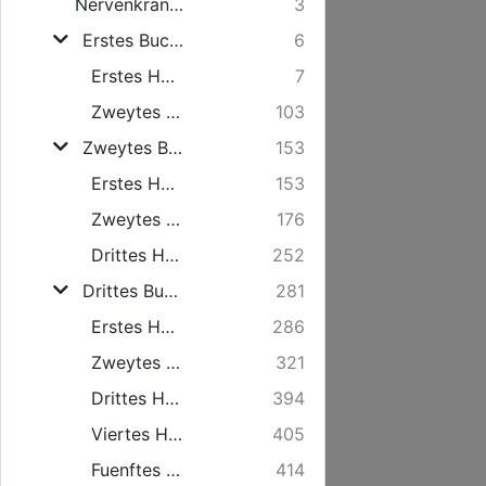
Nervenkrankheiten (Nevroses).
3
Erstes Buch. Schlafsuechtige Krankheiten (Comata).
6
Erstes Hauptstueck. Von dem Schlagfluß oder der Apoplexie.
7
Zweytes Hauptstueck. Von der Laehmung (Paralysis.)
103
Zweytes Buch. Entkraeftungen oder Schwaechen (Adynamiae), oder Krankheiten, die in einer Schwaeche oder dem Verlust der Bewegung, sowohl in den zum Leben unmittelbar gehoerigen (vital functions), als auch in den natuerlichen Verrichtungen bestehen.
153
Erstes Hauptstueck. Von der Ohnmacht (Syncope.)
153
Zweytes Hauptstueck. Von der fehlerhaften Verdauung oder Unverdaulichkeit (Dyspepsia, Indigestio).
176
Drittes Hauptstueck. Von der Hypochondrie, oder dem hypochondrischen Uebel (Hypochondriasis, Malum hypochondriacum), das man auch gemeiniglich mit dem Namen der Vapeurs (Vapours), oder der Niedergeschlagenheit (Low spirits) beleget.
252
Drittes Buch. Von den Kraempfen, krampfhaften oder spasmodischen convulsivischen Krankheiten (Spasmi, Morbi spasmodici et convulsivi).
281
Erstes Hauptstueck. Von dem Todtenkrampf oder dem allgemeinen Krampf (Tetanus).
286
Zweytes Hauptstueck. Von der fallenden Sucht oder der Epilepsie.
321
Drittes Hauptstueck. Von dem St. Veitstanz (Chorea, Chorea Sancti Viti).
394
Viertes Hauptstueck. Von dem Herzklopfen (Palpitatio).
405
Fuenftes Hauptstueck. Von der anhaltenden Engbruestigkeit Dyspnoea.
414