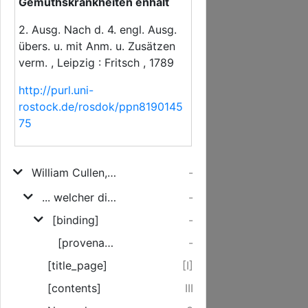
Gemüthskrankheiten enhält
2. Ausg. Nach d. 4. engl. Ausg.
übers. u. mit Anm. u. Zusätzen
verm. , Leipzig : Fritsch , 1789
http://purl.uni-
rostock.de/rosdok/ppn8190145
75
William Cullen, der Arzneykunst Doktors, öffentlichen Lehrers der praktischen Arzneykunst zu Edinburg, ... Anfangsgründe der praktischen Arzneykunst
-
... welcher die Nervenkrankheiten bis auf die Gemüthskrankheiten enhält
-
[binding]
-
[provenance]
-
[title_page]
[I]
[contents]
III