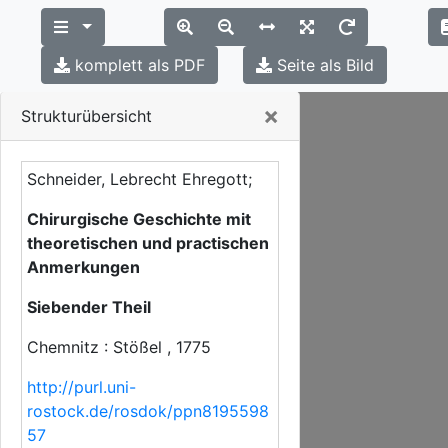
komplett als PDF
Seite als Bild
Close
×
Strukturübersicht
Schneider, Lebrecht Ehregott;
Chirurgische Geschichte mit
theoretischen und practischen
Anmerkungen
Siebender Theil
Chemnitz : Stößel , 1775
http://purl.uni-
rostock.de/rosdok/ppn8195598
57