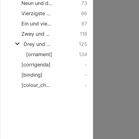
Neun und dreysigste Geschichte. Von einem, an der untern Lippe, vermittelst der Exstirpation,voellig geheilten Krebsschaden.
73
Vierzigste Geschichte. Von einer, durch eine Metastasin entstandenen, und in Vereyterung gegangenen Phlegmone, welche von einem empyrischen Wundarzte als ein durch Zauberey verursachter Schade angegeben worden ist.
86
Ein und vierzigste Geschichte. Von einem eingesperrten, und vermittelst der Operation voellig geheileten Bruch im Gemaechte.
97
Zwey und vierzigste Geschichte. Von einer Wunde am rechten Unterschenckel mit einer wahren Pulsadergeschwulst, da nach hefftig entstandenen Convulsionen, der Tod erfolgte.
118
Drey und Vierzigste Geschichte. Von eienr falschen Einbildung: bey einer an der rechten Hand empfangenen, auch bereits voellig geheilten Wunde eine Flaeche halb verwundet zu haben, und der dahero unternommenen Durchschneidung derselben.
125
[ornament]
134
[corrigenda]
-
[binding]
-
[colour_checker]
-