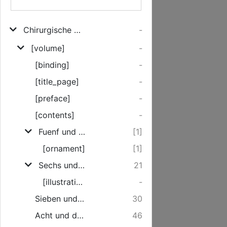
Chirurgische Geschichte mit theoretischen und practischen Anmerkungen
-
[volume]
-
[binding]
-
[title_page]
-
[preface]
-
[contents]
-
Fuenf und dreysigste Geschichte. Von einigen, aus einer vorhergegangenen Entzuendung entstandenen brandartigen Geschwueren.
[1]
[ornament]
[1]
Sechs und dreyßigste Geschichte. Von einer, in der Gegend des Mittelfleisches, an einem neugebohrnen Kinde wahrgenommenen sackigen Geschwulst, worinnen wahrscheinlicher Weise ein Theil derer Gedaerme enthalten war.
21
[illustration]
-
Sieben und dreysigste Geschichte. Von einem fistuloesen Schaden an dem Gelencke des rechten Fußes.
30
Acht und dreyßigste Geschichte. Von einer Erschuetterung des Gehirns, und daher erfolgten Laehmung der untern Maxille, nebst voelliger Blindheit.
46