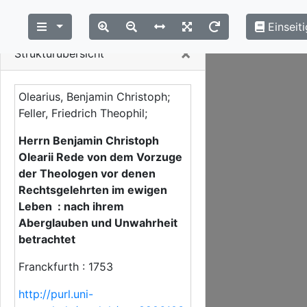
Einseiti
Close
×
Strukturübersicht
Olearius, Benjamin Christoph;
Feller, Friedrich Theophil;
Herrn Benjamin Christoph
Olearii Rede von dem Vorzuge
der Theologen vor denen
Rechtsgelehrten im ewigen
Leben : nach ihrem
Aberglauben und Unwahrheit
betrachtet
Franckfurth : 1753
http://purl.uni-