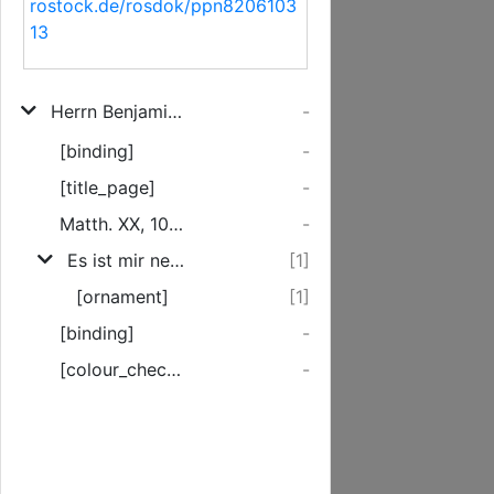
rostock.de/rosdok/ppn8206103
13
Herrn Benjamin Christoph Olearii Rede von dem Vorzuge der Theologen vor denen Rechtsgelehrten im ewigen Leben
-
[binding]
-
[title_page]
-
Matth. XX, 10. ...
-
Es ist mir neulich eine Rede zu Gesichte gekommen, worinne der Redner ...
[1]
[ornament]
[1]
[binding]
-
[colour_checker]
-