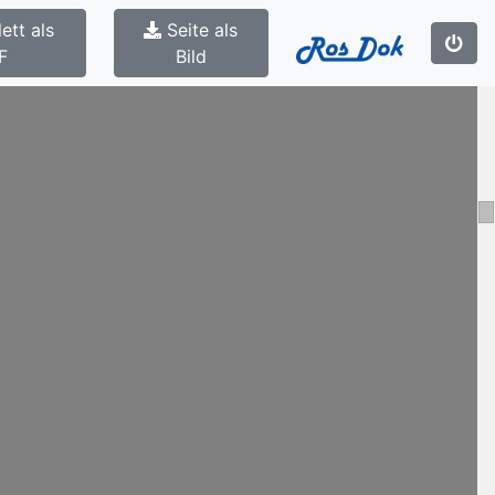
ett als
Seite als
F
Bild