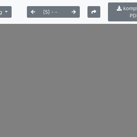
kompl
g
PD