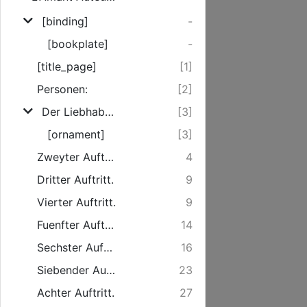
[binding]
-
[bookplate]
-
[title_page]
[1]
Personen:
[2]
Der Liebhaber, als ein Schriftsteller und Bedienter. Erster Auftritt.
[3]
[ornament]
[3]
Zweyter Auftritt.
4
Dritter Auftritt.
9
Vierter Auftritt.
9
Fuenfter Auftritt.
14
Sechster Auftritt.
16
Siebender Auftritt.
23
Achter Auftritt.
27