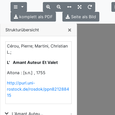
komplett als PDF
Seite als Bild
Close
×
Strukturübersicht
Cérou, Pierre; Martini, Christian
L.;
L' Amant Auteur Et Valet
Altona : [s.n.] , 1755
http://purl.uni-
rostock.de/rosdok/ppn8212884
15
L'Amant Auteur Et Valet
-