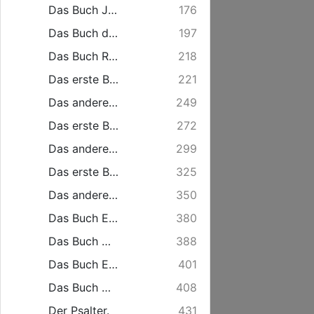
Das Buch Josua.
176
Das Buch der Richter. genannt Judicum.
197
Das Buch Ruth.
218
Das erste Buch Samuelis.
221
Das andere Buch Samuelis.
249
Das erste Buch von den Koenigen, genannt Regum.
272
Das andere Buch von den Koenigen. (genannt) II. Regum.
299
Das erste Buch der Chronica. (genannt) Paralipomenon I.
325
Das andere Buch der Chronica. genannt Paralipomenon II.
350
Das Buch Esra.
380
Das Buch Nehemia.
388
Das Buch Esther.
401
Das Buch Hiob.
408
Der Psalter.
431