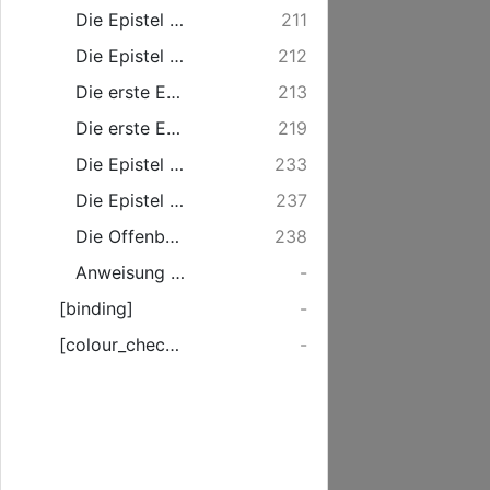
Die Epistel S. Pauli an Titum.
211
Die Epistel S. Pauli an Philemon.
212
Die erste Epistel S. Petri.
213
Die erste Epistel S. Johannis.
219
Die Epistel S. Jacobi.
233
Die Epistel S. Judae.
237
Die Offenbarung S. Johannis, des Theologen, genannt Apocalypsis.
238
Anweisung Der Sonn- und Fest-Tages Episteln und Evangelien, durchs ganze Jahr. ...
-
[binding]
-
[colour_checker]
-