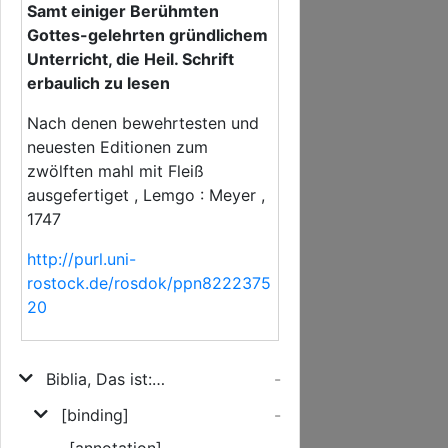
Samt einiger Berühmten
Gottes-gelehrten gründlichem
Unterricht, die Heil. Schrift
erbaulich zu lesen
Nach denen bewehrtesten und
neuesten Editionen zum
zwölften mahl mit Fleiß
ausgefertiget , Lemgo : Meyer ,
1747
http://purl.uni-
rostock.de/rosdok/ppn8222375
20
Biblia, Das ist: Die ganze Heilige Schrift Alten und Neuen Testaments
-
[binding]
-