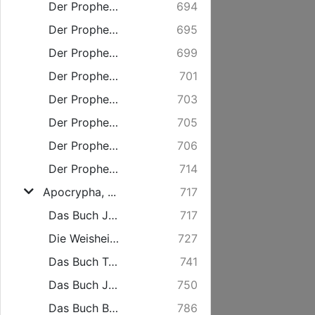
Der Prophet Jona.
694
Der Prophet Micha.
695
Der Prophet Nahum.
699
Der Prophet Habacuc.
701
Der Prophet Zephanja.
703
Der Prophet Haggai.
705
Der Prophet Sacharja.
706
Der Prophet Maleachi.
714
Apocrypha, ...
717
Das Buch Judith. (nach der lateinischen Ubersetzung.)
717
Die Weisheit Salominis, an die Tyrannen.
727
Das Buch Tobiae.
741
Das Buch Jesus Sirach (genannt Ecclesiast.)
750
Das Buch Baruch.
786