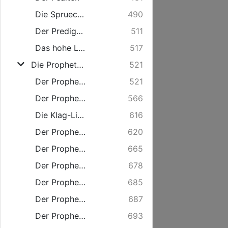
Die Sprueche Salomonis.
490
Der Prediger Salomo.
511
Das hohe Lied Salomonis.
517
Die Propheten.
521
Der Prophet Jesaia.
521
Der Prophet Jeremia.
566
Die Klag-Lieder Jeremiae, genannt: Threni.
616
Der Prophet Hesekiel.
620
Der Prophet Daniel.
665
Der Prophet Hosea.
678
Der Prophet Joel.
685
Der Prophet Amos.
687
Der Prophet Obadja.
693