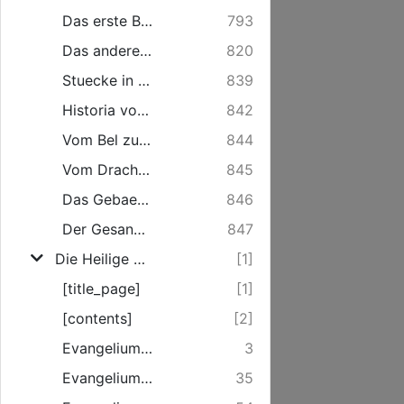
Das erste Buch der Maccabeer. (Sonst Hasmaneer.)
793
Das andere Buch der Maccabeer. (Oder ein ander Buch von den Maccabeern.)
820
Stuecke in Esther.
839
Historia von der Susanna und Daniel.
842
Vom Bel zu Babel.
844
Vom Drachen zu Babel.
845
Das Gebaet Asariae. In das dritte Capitel Danielis, nach dem 23. Vers gehoerig.
846
Der Gesang der dreyen Maenner im Feuer. Dan. 3. aus dem Griechischen.
847
Die Heilige Schrift Neuen Testaments Unsers Herrn Jesu Christi: Nach der Teutschen Ubersetzung D, Martin Luthers
[1]
[title_page]
[1]
[contents]
[2]
Evangelium S. Matthaei.
3
Evangelium S. Marci.
35