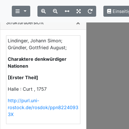
Einseiti
Close
×
Strukturübersicht
Lindinger, Johann Simon;
Gründler, Gottfried August;
Charaktere denkwürdiger
Nationen
[Erster Theil]
Halle : Curt , 1757
http://purl.uni-
rostock.de/rosdok/ppn8224093
3X