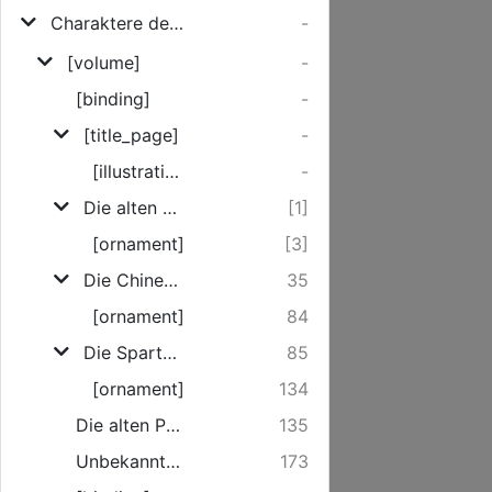
Charaktere denkwürdiger Nationen
-
[volume]
-
[binding]
-
[title_page]
-
[illustration]
-
Die alten Roemer.
[1]
[ornament]
[3]
Die Chineser.
35
[ornament]
84
Die Spartaner oder die Lacedaemonier.
85
[ornament]
134
Die alten Perser.
135
Unbekannte Nationen in Asia und Africa.
173