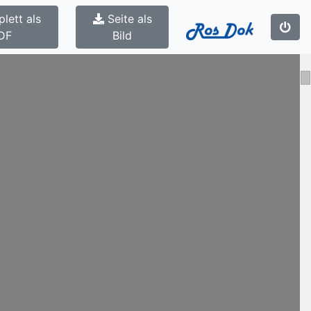
lett als
Seite als
DF
Bild