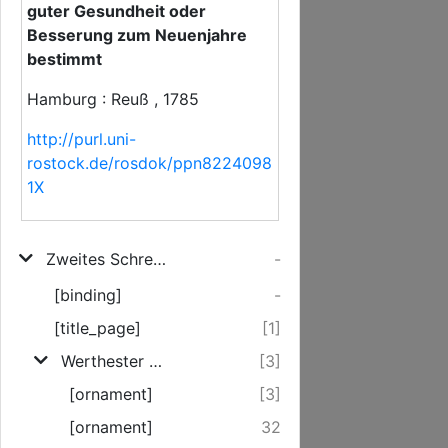
guter Gesundheit oder
Besserung zum Neuenjahre
bestimmt
Hamburg : Reuß , 1785
http://purl.uni-
rostock.de/rosdok/ppn8224098
1X
Zweites Schreiben an den Herrn G. R.*** in Berlin
-
[binding]
-
[title_page]
[1]
Werthester Freund!
[3]
[ornament]
[3]
[ornament]
32