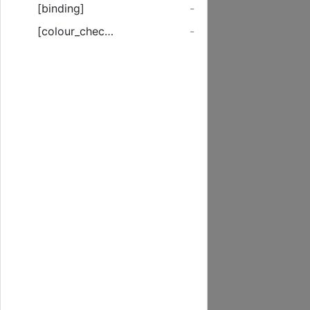
[binding]
-
[colour_checker]
-