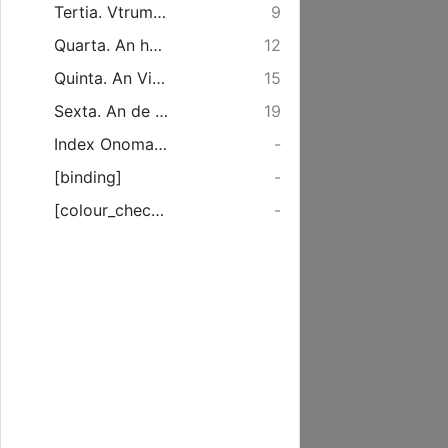
Tertia. Vtrum in hac controversia Anagonistam sponte elegerim?
9
Quarta. An haec mea sententia tanti sit momenti, ut publice debuerit impugnari?
12
Quinta. An Vir Maxime-Reverendus, Dominus Doctor Mayerus ...
15
Sexta. An de Resurrectione mortuorum plane non sit disputandum ex lumine rationis ...
19
Index Onomasticus.
-
[binding]
-
[colour_checker]
-