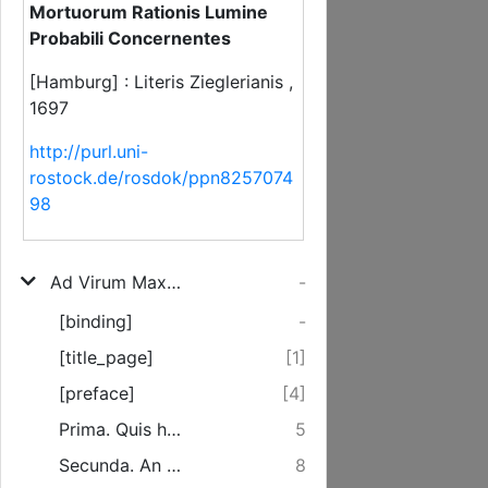
Mortuorum Rationis Lumine
Probabili Concernentes
[Hamburg] : Literis Zieglerianis ,
1697
http://purl.uni-
rostock.de/rosdok/ppn8257074
98
Ad Virum Maxime-Reverendum, atq[ue] Excellentissimum Dominum Johannem Fridericum Mayerum Doctorem Theologum, ad Div. Jac. Pastorem &c. ... Epistola Responsoria
-
[binding]
-
[title_page]
[1]
[preface]
[4]
Prima. Quis hujus sit controversiae status?
5
Secunda. An unicus, aut primus hujus sententiae sim autor?
8