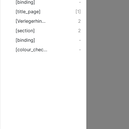
[binding]
-
[title_page]
[1]
[Verlegerhinweis]
2
[section]
2
[binding]
-
[colour_checker]
-