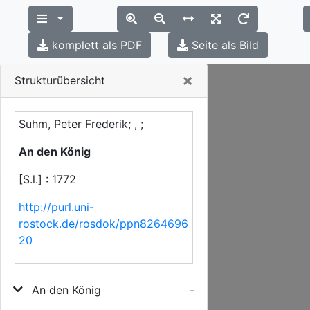
komplett als PDF
Seite als Bild
Close
×
Strukturübersicht
Suhm, Peter Frederik; , ;
An den König
[S.l.] : 1772
http://purl.uni-
rostock.de/rosdok/ppn8264696
20
An den König
-