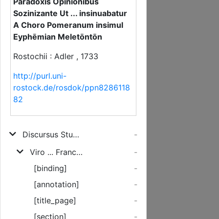
Paradoxis Opinionibus
Sozinizante Ut ... insinuabatur
A Choro Pomeranum insimul
Eyphēmian Meletōntōn
Rostochii : Adler , 1733
http://purl.uni-
rostock.de/rosdok/ppn8286118
82
Discursus Studenticus ...
-
Viro ... Francisco Alberto Aepino, S.S. Theol. & Philos. Doctori ... Anno MDCCXXX. Undecimo Calendas Maji Academiae Varniacae Fasces Academicas ... Discursus De Joanne Clerico, In Variis Paradoxis Opinionibus Sozinizante Ut ... insinuabatur A Choro Pomeranum insimul Eyphmian Meletntn
-
[binding]
-
[annotation]
-
[title_page]
-
[section]
-