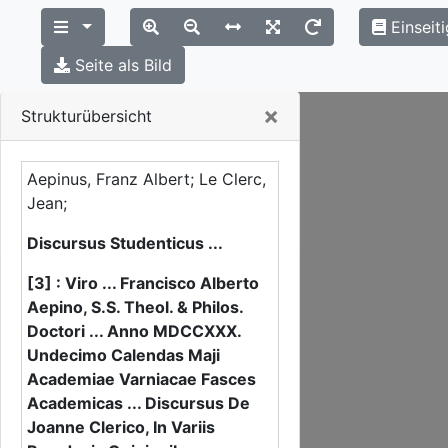
Einseit
Seite als Bild
Close
×
Strukturübersicht
Aepinus, Franz Albert; Le Clerc,
Jean;
Discursus Studenticus ...
[3] : Viro ... Francisco Alberto
Aepino, S.S. Theol. & Philos.
Doctori ... Anno MDCCXXX.
Undecimo Calendas Maji
Academiae Varniacae Fasces
Academicas ... Discursus De
Joanne Clerico, In Variis