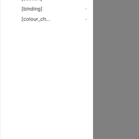
[binding]
-
[colour_checker]
-