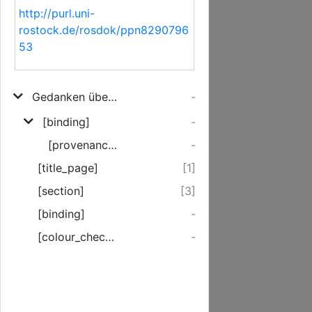
http://purl.uni-
rostock.de/rosdok/ppn8290796
53
Gedanken über die Beurtheilung der bis jetzt gedruckten Gedächtnis-Predigten auf den wayland Durchlauchtigsten Herzog Friederich, zu Mecklenburg [et]c. [et]c. [et]c.
-
[binding]
-
[provenance]
-
[title_page]
[1]
[section]
[3]
[binding]
-
[colour_checker]
-