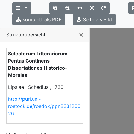
komplett als PDF
Seite als Bild
Close
×
Strukturübersicht
Selectorum Litterariorum
Pentas Continens
Dissertationes Historico-
Morales
Lipsiae : Schedius , 1730
http://purl.uni-
rostock.de/rosdok/ppn8331200
26