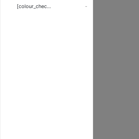
[colour_checker]
-