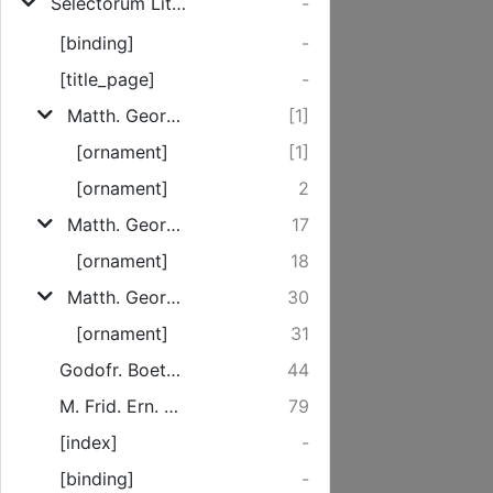
Selectorum Litterariorum Pentas Continens Dissertationes Historico-Morales
-
[binding]
-
[title_page]
-
Matth. Georgii Schroederi De Misanthropia Ervditorvm, Von Morösen Gelehrten
[1]
[ornament]
[1]
[ornament]
2
Matth. Georgii Schroederi De Misogynia Ervditorvm, Von Ubelgesinnten Gelehrten gegen das weibliche Geschlechte
17
[ornament]
18
Matth. Georgii Schroederi De Misocosmia Ervditorvm, Von Schmutzigen Gelehrten
30
[ornament]
31
Godofr. Boettneri Frid. Lusat. De Malis Eruditorum Uxoribus, (Vulgo) Von den bösen Weibern der Gelehrten
44
M. Frid. Ern. Scholtzii, Olsnensis Siles. De Eruditis Sine Moribus, (Vulgo) Von unhöflichen Gelehrten
79
[index]
-
[binding]
-