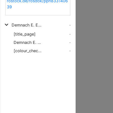
rostock.de/rosdok/ppn8331406
39
Demnach E. Edlr. Rath bey Nachsicht der hiesigen Feuer-Ordnung/ auch aus der relation der letzten Besichtigung wahr genommen/ daß solche nicht gebührend in acht genommen worden ist ...
-
[title_page]
-
Demnach E. Edlr. Rath bey Nachsicht der hiesigen Feuer-Ordnung ...
-
[colour_checker]
-