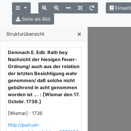
Einseit
Seite als Bild
Close
×
Strukturübersicht
Demnach E. Edlr. Rath bey
Nachsicht der hiesigen Feuer-
Ordnung/ auch aus der relation
der letzten Besichtigung wahr
genommen/ daß solche nicht
gebührend in acht genommen
worden ist ... : [Wismar den 17.
Octobr. 1736.]
[Wismar] : 1736
http://purl.uni-