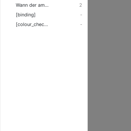
Wann der am 3. Maji dieses Jahrs gnädigst ...
2
[binding]
-
[colour_checker]
-