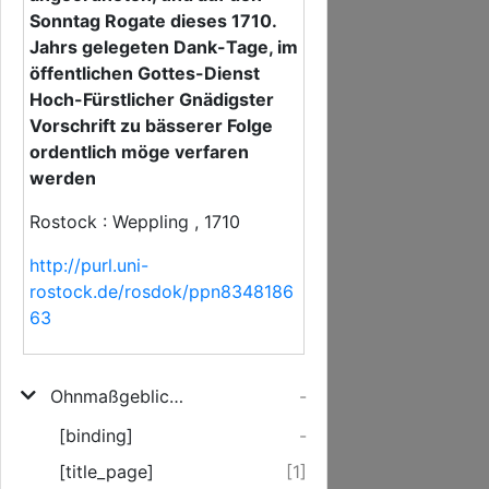
Sonntag Rogate dieses 1710.
Jahrs gelegeten Dank-Tage, im
öffentlichen Gottes-Dienst
Hoch-Fürstlicher Gnädigster
Vorschrift zu bässerer Folge
ordentlich möge verfaren
werden
Rostock : Weppling , 1710
http://purl.uni-
rostock.de/rosdok/ppn8348186
63
Ohnmaßgebliche Anleitung, Wie an dem von Seiner Hoch-Fürstlichen Durchleuchtigkeit, Dem Regirenden Herren Herzoge zu Meklenburg, Nach denen von Gott gnädigst- verhüteten sonst hochbesorglichen Land-Plagen, und insonderheit Nach abgekehrter Gefahr Der Pest, Höchst-Preißlich angeordneten, und auf den Sonntag Rogate dieses 1710. Jahrs gelegeten Dank-Tage, im öffentlichen Gottes-Dienst Hoch-Fürstlicher Gnädigster Vorschrift zu bässerer Folge ordentlich möge verfaren werden
-
[binding]
-
[title_page]
[1]