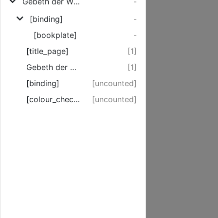
Gebeth der Würtembergischen Kirche, auf den Buss- Beth- und Fast-Tag am 10. Jun. 1757
-
[binding]
-
[bookplate]
-
[title_page]
[1]
Gebeth der Würtembergischen Kirche, auf den Buss- Beth- und Fast-Tag am 10. Jun. 1757
[1]
[binding]
[uncounted]
[colour_checker]
[uncounted]