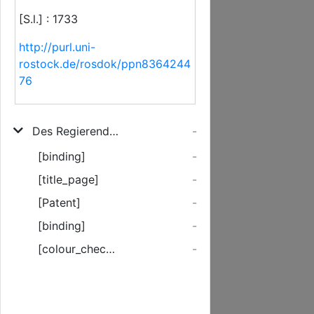
[S.l.] : 1733
http://purl.uni-
rostock.de/rosdok/ppn8364244
76
Des Regierenden Herrn Hertzogen Carl Leopold zu Mecklenburg ... Hoch-Fürstl. Durchl. gerechtes und unumgängliches Avocations- Dehortations- und Inhibitions- oder Abruffungs- Warnungs- und Verbohts-Patent ausgelassen den 5ten Augusti, Anno 1733.
-
[binding]
-
[title_page]
-
[Patent]
-
[binding]
-
[colour_checker]
-