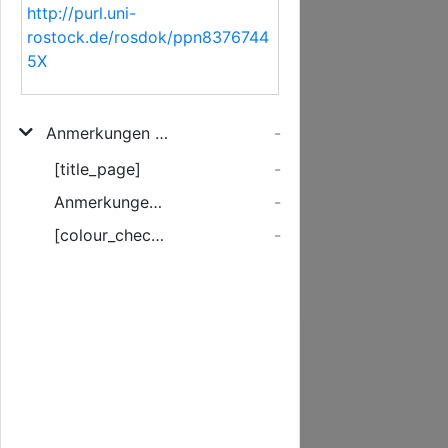
http://purl.uni-
rostock.de/rosdok/ppn8376744
5X
Anmerkungen und nähere Erklärungen über verschiedene §phen der Artikeln und Ordnung der neu errichteten vortheilhaften Rostockschen Leichen-Gesellschaft, in Absicht der Aufnahme auswärtiger Persohnen ...
-
[title_page]
-
Anmerkungen und naehere Erklaerungen...
-
[colour_checker]
-