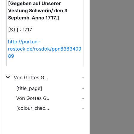
[Gegeben auf Unserer
Vestung Schwerin/ den 3
Septemb. Anno 1717.]
[S.l.] : 1717
http://purl.uni-
rostock.de/rosdok/ppn8383409
89
Von Gottes Gnaden/ Carl Leopold/ Hertzog zu Mecklenburg ... Demnach Wir gantz mißfällig ... vernehmen/ daß einige unter dem Nahmen von Land-Rähten ... Unsere ... Vasallen und Unterthanen ... zu einer höchst-straffbahren Widersetzlichkeit und Ungehorsam zu verleiten ...
-
[title_page]
-
Von Gottes Gnaden/ Carl Leopold/ ...
-
[colour_checker]
-