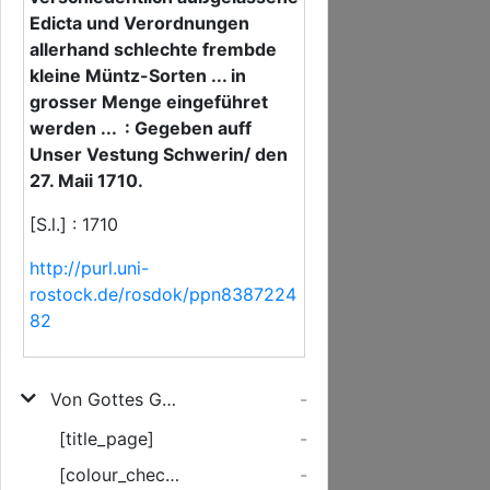
Edicta und Verordnungen
allerhand schlechte frembde
kleine Müntz-Sorten ... in
grosser Menge eingeführet
werden ... : Gegeben auff
Unser Vestung Schwerin/ den
27. Maii 1710.
[S.l.] : 1710
http://purl.uni-
rostock.de/rosdok/ppn8387224
82
Von Gottes Gnaden/ Wir Friederich Wilhelm/ Hertzog zu Mecklenburg ... Fügen/ negst Entbietung Unsers gnädigsten Grusses allen und jeden Unsern Haubt- und Ambt-Leuten/ denen von der Ritterschafft ... zu wissen. Demnach Wir mißfällig vernehmen/ was massen wieder Unsere hiebevor verschiedentlich außgelassene Edicta und Verordnungen allerhand schlechte frembde kleine Müntz-Sorten ... in grosser Menge eingeführet werden ...
-
[title_page]
-
[colour_checker]
-