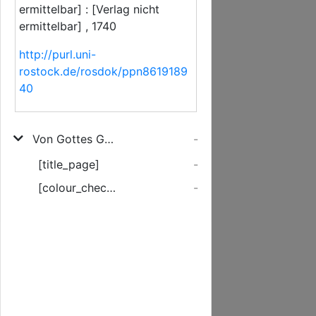
ermittelbar] : [Verlag nicht
ermittelbar] , 1740
http://purl.uni-
rostock.de/rosdok/ppn8619189
40
Von Gottes Gnaden Christian Ludewig/ Hertzog zu Mecklenburg ... Als Kayserlicher Commissarius. Demnach es die Nohtdurft erfordert/ daß einliegendes Contributions-Edict, zu beybringung der diesjährigen Contributionsgelder/ publiciret ...
-
[title_page]
-
[colour_checker]
-