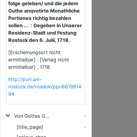
folge geleben/ und die jedem
Guthe anqvotirte Monathliche
Portiones richtig bezahlen
sollen ... : Gegeben in Unserer
Residenz-Stadt und Festung
Rostock den 6. Julii, 1718.
[Erscheinungsort nicht
ermittelbar] : [Verlag nicht
ermittelbar] , 1718
http://purl.uni-
rostock.de/rosdok/ppn8619914
94
Von Gottes Gnaden/ Carl Leopold/ Hertzog zu Mecklenburg ... Es wird allen und jeden Unsern Administratoren/ deren in Versicherung genommenen Adelichen Güthern/ hiemit nochmahls ... anbefohlen/ daß sie Unserer/ unterm 20. Junii, a.c. emanirten Verordnung zu folge geleben/ und die jedem Guthe anqvotirte Monathliche Portiones richtig bezahlen sollen ...
-
[title_page]
-