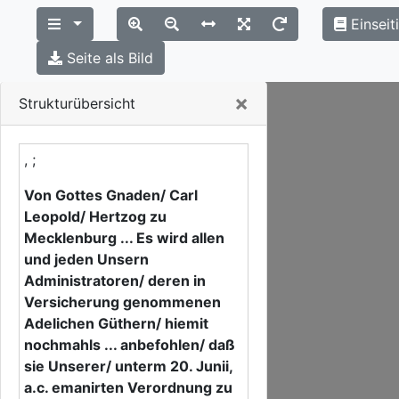
Einseit
Seite als Bild
Close
×
Strukturübersicht
, ;
Von Gottes Gnaden/ Carl
Leopold/ Hertzog zu
Mecklenburg ... Es wird allen
und jeden Unsern
Administratoren/ deren in
Versicherung genommenen
Adelichen Güthern/ hiemit
nochmahls ... anbefohlen/ daß
sie Unserer/ unterm 20. Junii,
a.c. emanirten Verordnung zu