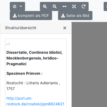
komplett als PDF
Seite als Bild
Close
×
Strukturübersicht
, ;
Dissertatio, Continens Idiotici,
Mecklenbvrgensis, Ivridico-
Pragmatici
Specimen Primvm :
Rostochii : Litteris Adlerianis ,
1757
http://purl.uni-
rostock.de/rosdok/ppn8624621