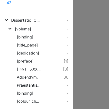
42
Dissertatio, Continens, Idiotici, Mecklenbvrgensis, Ivridico-Pragmatici
-
[volume]
-
[binding]
-
[title_page]
-
[dedication]
-
[preface]
[1]
[ §§ I - XXXVIII ]
[3]
Addendvm.
36
Praestantissimo Domino Respondenti, P. D. Praeses.
-
[binding]
-
[colour_checker]
-