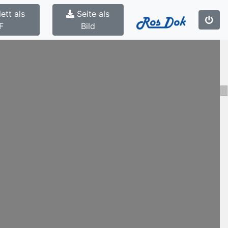
ett als
Seite als
F
Bild