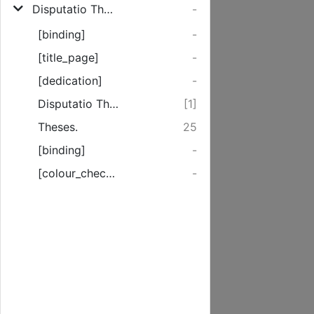
Disputatio Theologica Ill. Lycei Cives ad pium Sacræ Cnæ usum invitans de Fide in Nomen Domini nostri, Jesu Christi, Filii Dei
-
[binding]
-
[title_page]
-
[dedication]
-
Disputatio Theologica de Fide in Nomen Domini nostri, Jesu Christi, Filii Die.
[1]
Theses.
25
[binding]
-
[colour_checker]
-