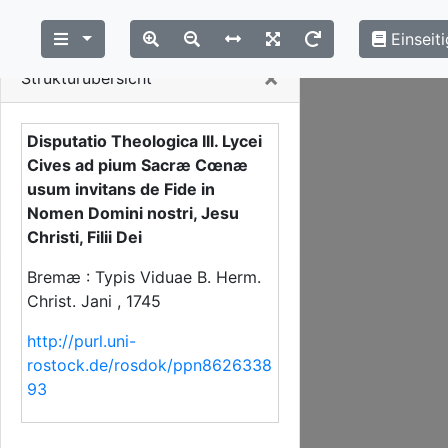
Einseiti
Close
×
Strukturübersicht
Disputatio Theologica Ill. Lycei
Cives ad pium Sacræ Cœnæ
usum invitans de Fide in
Nomen Domini nostri, Jesu
Christi, Filii Dei
Bremæ : Typis Viduae B. Herm.
Christ. Jani , 1745
http://purl.uni-
rostock.de/rosdok/ppn8626338
93