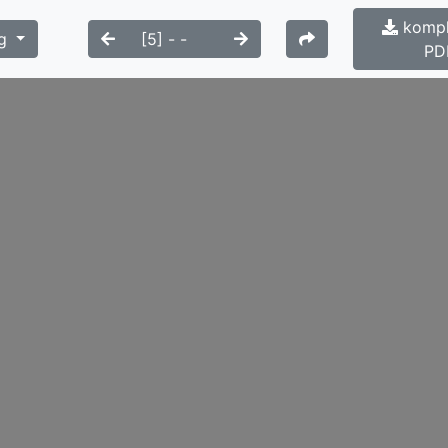
kompl
g
PD