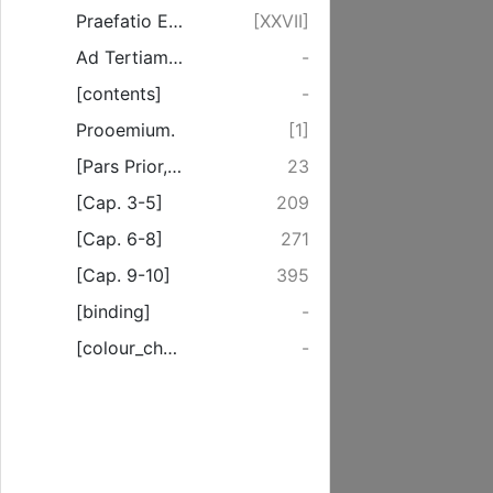
Praefatio Editionis Novae
[XXVII]
Ad Tertiam Editionem
-
[contents]
-
Prooemium.
[1]
[Pars Prior, Cap. 1-2]
23
[Cap. 3-5]
209
[Cap. 6-8]
271
[Cap. 9-10]
395
[binding]
-
[colour_checker]
-