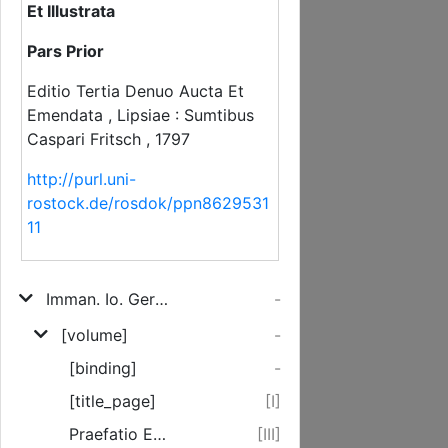
Et Illustrata
Pars Prior
Editio Tertia Denuo Aucta Et
Emendata , Lipsiae : Sumtibus
Caspari Fritsch , 1797
http://purl.uni-
rostock.de/rosdok/ppn8629531
11
Imman. Io. Gerh. Schelleri Praecepta Styli Bene Latini In Primis Ciceroniani Seu Eloquentiae Romanae Quatenus Haec Nostris Temporibus In Dicendo Et Scribendo Usurpari Potest
-
[volume]
-
[binding]
-
[title_page]
[I]
Praefatio Editionis Prioris.
[III]