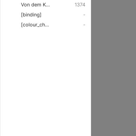
Von dem Kasten Noa.
1374
[binding]
-
[colour_checker]
-