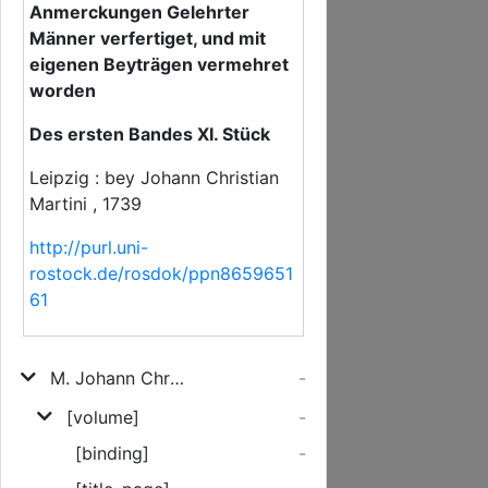
Anmerckungen Gelehrter
Männer verfertiget, und mit
eigenen Beyträgen vermehret
worden
Des ersten Bandes XI. Stück
Leipzig : bey Johann Christian
Martini , 1739
http://purl.uni-
rostock.de/rosdok/ppn8659651
61
M. Johann Christian Mehlhorns, Pfarrers zu Gelenau, Gründliche Erklärung der Heil. Schrifft Altes Testaments
-
[volume]
-
[binding]
-