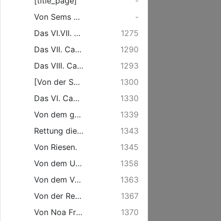
[title_page]
-
Von Sems Erstgeburt.
-
Das VI.VII. und VIII. Capitel ueberhaupt.
1275
Das VII. Capitel.
1290
Das VIII. Capitel.
1293
[Von der Suendfluth.]
1300
Das VI. Capitel.
1330
Von dem gericht des heiligen Geistes ueber die erste Welt.
1339
Rettung dieser Worte wider den Wertheimischen
1343
Von Riesen.
1345
Von dem Ursprung und Untergang der Riesen.
1358
Von dem Verstand der Worte: Alles Tichten und Trachten ihres Herzens ist boese immerdar.
1363
Von der Reue Gottes.
1367
Von Noa Froemmigkeit.
1370