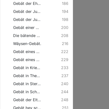
Gebät der Eheleute, vor sich und ihre Kinder.
186
Gebät der Jugend vor der Information.
194
Gebät der Jugend nach der Information.
198
Gebät einer mit Leibes-Frucht gesegneten Frauen.
200
Die bätende Wittwe.
208
Wäysen-Gebät.
216
Gebät eines Reisenden.
222
Gebät eines Soldaten.
229
Gebät in Kriegs-Zeiten.
233
Gebät in Theurung.
237
Gebät in Sterbens-Läufften. ...
240
Gebät in Schwermuth des Hertzens ...
244
Gebät der Eltern wenn ein Kind Kranck liegt.
248
Gebät bey schwerem Gewitter.
251