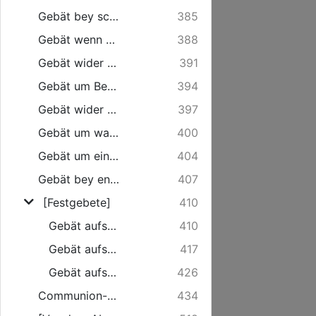
Gebät bey schlaflosen Nächten.
385
Gebät wenn man von den Feinden beneydet wird ...
388
Gebät wider den Geiz.
391
Gebät um Behütung vor dem sündlichen Zorn ...
394
Gebät wider unkeusche Gedancken.
397
Gebät um wahre Vergnügung.
400
Gebät um ein gut Gewissen.
404
Gebät bey entsetzlichen Sturmwinden.
407
[Festgebete]
410
Gebät aufs Fest der Gebuhrt des HErren.
410
Gebät aufs Fest der Auferstehung Christi.
417
Gebät aufs Pfingst-Fest.
426
Communion-Gebäter.
434