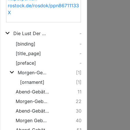
rostock.de/rosdok/ppn86711133
X
Die Lust Der Heiligen an Jehova. Oder: Gebät-Buch, Zu allen Zeiten, in allen Ständen, und bey allerhand Angelegenheiten, nützlich zu gebrauchen
-
[binding]
-
[title_page]
-
[preface]
-
Morgen-Gebät am Sonntag.
[1]
[ornament]
[1]
Abend-Gebät am Sonntag.
11
Morgen-Gebät am Montag.
22
Abend-Gebät am Montag.
30
Morgen Gebät am Dienstag.
40