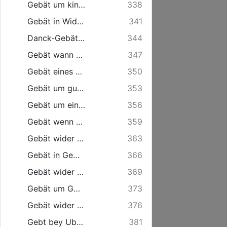
Gebät um kindliche Furcht GOttes.
338
Gebät in Widerwärtigkeit im Ehstand.
341
Danck-Gebät wann einen GOtt aus Noth ... errettet hat.
344
Gebät wann man hyrathen will.
347
Gebät eines der gern fromm werden will ...
350
Gebät um gute Vorbereitung zu einem seligen Ende.
353
Gebät um ein mitleidiges Hertz ...
356
Gebät wenn man in Noth ... ist.
359
Gebät wider die Liebe der Eytelkeit.
363
Gebät in Gewissens-Angst.
366
Gebät wider Verleumdung. ...
369
Gebät um GOttes Wort nützlich zu hören und zu lesen.
373
Gebät wider versuchende böse Gedancken.
376
Gebt bey Ubereylung von einem Fehler ...
381