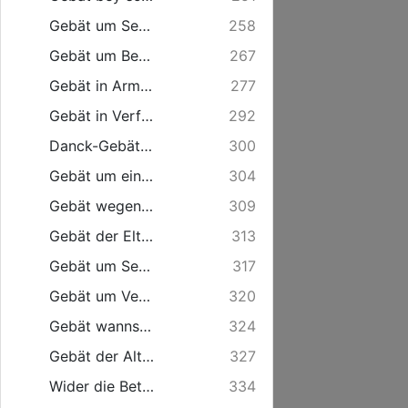
Gebät um Segen, sein Talent wohl anzulegen.
258
Gebät um Besserung des Lebens.
267
Gebät in Armuth und Verlust zeitlicher Güter.
277
Gebät in Verfolgung.
292
Danck-Gebät vor den Segen.
300
Gebät um ein liebreiches Hertz, gegen die Armen.
304
Gebät wegen Verfalls des Christenthums ...
309
Gebät der Eltern die Kinder in der Fremde haben.
313
Gebät um Segen in schweren Verrichtungen ...
317
Gebät um Verwahrung vor der üppigen Welt-Freude in Gesellschafften.
320
Gebät wanns den Frommen übel und den Gottlosen wohlgehet.
324
Gebät der Alten.
327
Wider die Betrüglichkeit des Hertzens ...
334