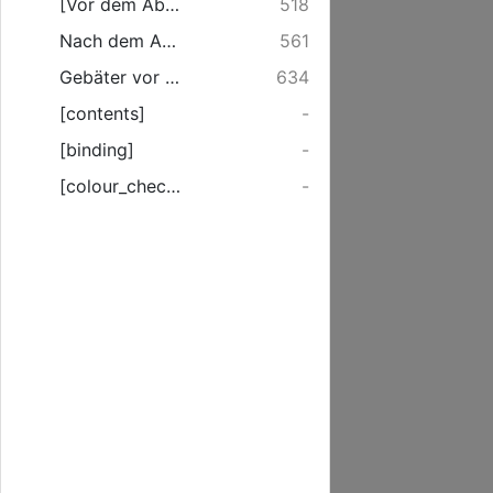
[Vor dem Abendmahl]
518
Nach dem Abendmahl.
561
Gebäter vor Krancke.
634
[contents]
-
[binding]
-
[colour_checker]
-