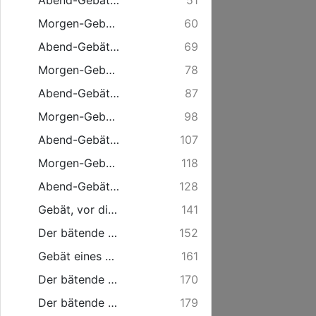
Abend-Gebät am Dienstag.
51
Morgen-Gebät am Mittwochen.
60
Abend-Gebät am Mittwochen.
69
Morgen-Gebät am Donnerstage.
78
Abend-Gebät am Donnerstage.
87
Morgen-Gebät am Freytag.
98
Abend-Gebät am Freytag.
107
Morgen-Gebät am Sonnabend.
118
Abend-Gebät am Sonnabend.
128
Gebät, vor die Kirche GOttes.
141
Der bätende Regent.
152
Gebät eines Predigers.
161
Der bätende Kauffmann.
170
Der bätende Landmann.
179