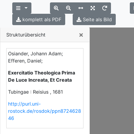
komplett als PDF
Seite als Bild
Close
×
Strukturübersicht
Osiander, Johann Adam;
Efferen, Daniel;
Exercitatio Theologica Prima
De Luce Increata, Et Creata
Tubingae : Reisius , 1681
http://purl.uni-
rostock.de/rosdok/ppn8724628
46