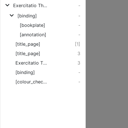
Exercitatio Theologica Prima De Luce Increata, Et Creata
-
[binding]
-
[bookplate]
-
[annotation]
-
[title_page]
[1]
[title_page]
3
Exercitatio Theologica Prima de Luce Increata Et Creata. [Thesis I.- XXIX.]
3
[binding]
-
[colour_checker]
-