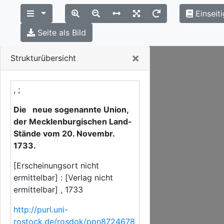
Einseit
Seite als Bild
Close
×
Strukturübersicht
, ;
Die neue sogenannte Union,
der Mecklenburgischen Land-
Stände vom 20. Novembr.
1733.
[Erscheinungsort nicht
ermittelbar] : [Verlag nicht
ermittelbar] , 1733
http://purl.uni-
rostock.de/rosdok/ppn8724678