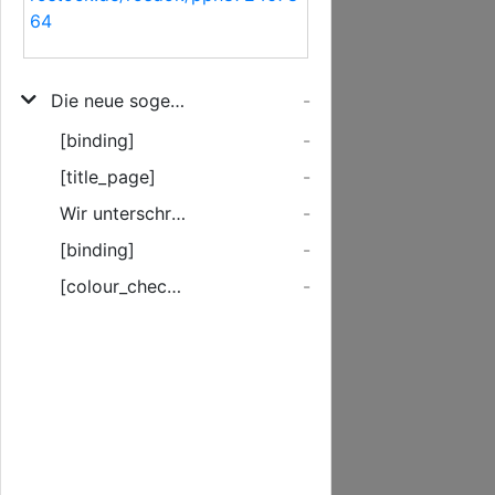
64
Die neue sogenannte Union, der Mecklenburgischen Land-Stände vom 20. Novembr. 1733.
-
[binding]
-
[title_page]
-
Wir unterschriebene von der Ritterschaft und Städten der Fürstenthümer und Lande Mecklenburg ...
-
[binding]
-
[colour_checker]
-