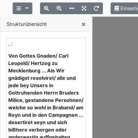
Einseiti
Close
×
Strukturübersicht
, ;
Von Gottes Gnaden/ Carl
Leopold/ Hertzog zu
Mecklenburg ... Als Wir
gnädigst resolviret/ alle und
jede bey Unsers in
Gottruhenden Herrn Bruders
Milice, gestandene Persohnen/
welche so wohl in Braband/ am
Reyn und in den Campagnen ...
desertiret seyn und sich
bißhero verborgen oder
anderwertig auffgehalten