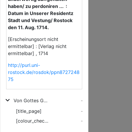
haben/ zu perdoniren ... :
Datum in Unserer Residentz
Stadt und Vestung/ Rostock
den 11. Aug. 1714.
[Erscheinungsort nicht
ermittelbar] : [Verlag nicht
ermittelbar] , 1714
http://purl.uni-
rostock.de/rosdok/ppn8727248
75
Von Gottes Gnaden/ Carl Leopold/ Hertzog zu Mecklenburg ... Als Wir gnädigst resolviret/ alle und jede bey Unsers in Gottruhenden Herrn Bruders Milice, gestandene Persohnen/ welche so wohl in Braband/ am Reyn und in den Campagnen ... desertiret seyn und sich bißhero verborgen oder anderwertig auffgehalten haben/ zu perdoniren ...
-
[title_page]
-
[colour_checker]
-