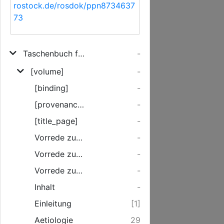
rostock.de/rosdok/ppn8734637
73
Taschenbuch für angehende practische Ärzte
-
[volume]
-
[binding]
-
[provenance]
-
[title_page]
-
Vorrede zur ersten Auflage
-
Vorrede zur zweiten Auflage
-
Vorrede zur dritten Auflage
-
Inhalt
-
Einleitung
[1]
Aetiologie
29