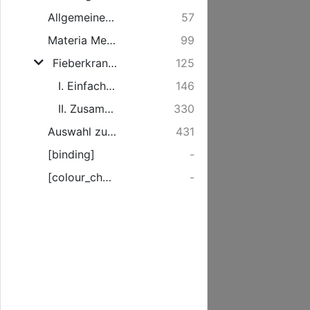
Allgemeine Therapie
57
Materia Medica.
99
Fieberkrankheiten
125
I. Einfache Fieber
146
II. Zusammengesetzte Fieber
330
Auswahl zusammengesetzter Arzneien
431
[binding]
-
[colour_checker]
-