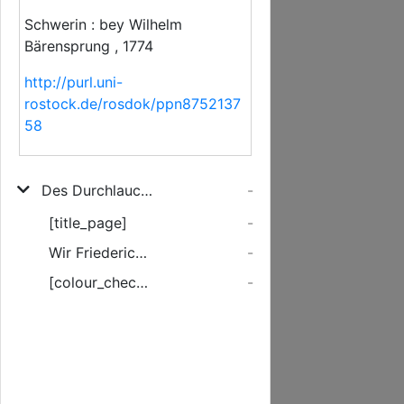
Schwerin : bey Wilhelm
Bärensprung , 1774
http://purl.uni-
rostock.de/rosdok/ppn8752137
58
Des Durchlauchtigsten Fürsten und Herrn, Herrn Friederichs, Herzogen zu Mecklenburg ... Constitution, zu Abschaffung der Feyer der Apostel, auch einiger anderer Fest- und Feyer-Tage in den Herzoglichen Landen
-
[title_page]
-
Wir Friederich ... Herzog zu Mecklenburg ...
-
[colour_checker]
-