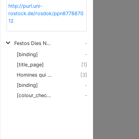
http://purl.uni-
rostock.de/rosdok/ppn8778870
12
Festos Dies Nativitatis Iesv Christi Pie Celebrandos
-
[binding]
-
[title_page]
[1]
Homines qui cupit de religione erudire, atque ad pietatem ducere, is jure id spectare debet, ut cum generatim ad virtutem, tum maxime ad verum Dei cultum ...
[3]
[binding]
-
[colour_checker]
-