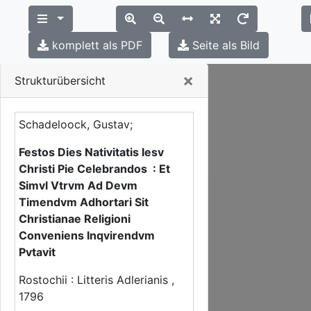
komplett als PDF
Seite als Bild
Close
×
Strukturübersicht
Schadeloock, Gustav;
Festos Dies Nativitatis Iesv
Christi Pie Celebrandos : Et
Simvl Vtrvm Ad Devm
Timendvm Adhortari Sit
Christianae Religioni
Conveniens Inqvirendvm
Pvtavit
Rostochii : Litteris Adlerianis ,
1796