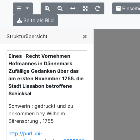
Einseit
Seite als Bild
Close
×
Strukturübersicht
Eines Recht Vornehmen
Hofmannes in Dännemark
Zufällige Gedanken über das
am ersten November 1755. die
Stadt Lissabon betroffene
Schicksal
Schwerin : gedruckt und zu
bekommen bey Wilhelm
Bärensprung , 1755
http://purl.uni-