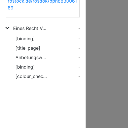
rostock.de/rosdok/ppn8830061
89
Eines Recht Vornehmen Hofmannes in Dännemark Zufällige Gedanken über das am ersten November 1755. die Stadt Lissabon betroffene Schicksal
-
[binding]
-
[title_page]
-
Anbetungswuerdigstes, unendlich grosses All!
-
[binding]
-
[colour_checker]
-